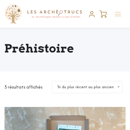
Préhistoire
Trié
3 résultats affichés
Tri du plus récent au plus ancien
du
plus
récent
au
plus
ancien