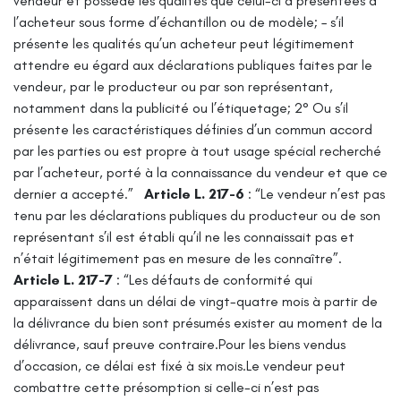
vendeur et possède les qualités que celui-ci a présentées à
l’acheteur sous forme d’échantillon ou de modèle;
– s’il
présente les qualités qu’un acheteur peut légitimement
attendre eu égard aux déclarations publiques faites par le
vendeur, par le producteur ou par son représentant,
notamment dans la publicité ou l’étiquetage;
2° Ou s’il
présente les caractéristiques définies d’un commun accord
par les parties ou est propre à tout usage spécial recherché
par l’acheteur, porté à la connaissance du vendeur et que ce
dernier a accepté.”
Article L. 217-6
: “Le vendeur n’est pas
tenu par les déclarations publiques du producteur ou de son
représentant s’il est établi qu’il ne les connaissait pas et
n’était légitimement pas en mesure de les connaître”.
Article L. 217-7
: “Les défauts de conformité qui
apparaissent dans un délai de vingt-quatre mois à partir de
la délivrance du bien sont présumés exister au moment de la
délivrance, sauf preuve contraire.Pour les biens vendus
d’occasion, ce délai est fixé à six mois.Le vendeur peut
combattre cette présomption si celle-ci n’est pas