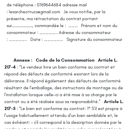
de téléphone : 0769644684
adresse mail
: lesarcheotrucs@gmail.com
Je vous notifie, par la
présente, ma rétractation du contrat portant
sur…………………, commandée le :
………
Prénom et nom du
consommateur :
……………..
Adresse du consommateur
:
……………..
Date :
………………
Signature du consommateur
Annexe :
Code de la Consommation
Article L.
217-4
: “Le vendeur livre un bien conforme au contrat et
répond des défauts de conformité existant lors de la
délivrance.
Il répond également des défauts de conformité
résultant de l’emballage, des instructions de montage ou de
l’installation lorsque celle-ci a été mise à sa charge par le
contrat ou a été réalisée sous sa responsabilité.”
Article L.
217-5
: “Le bien est conforme au contrat:
1° S’il est propre à
l’usage habituellement attendu d’un bien semblable et, le
cas échéant:
– s’il correspond à la description donnée par le